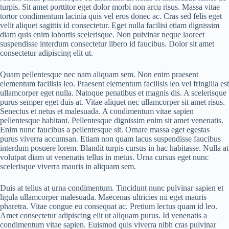
turpis. Sit amet porttitor eget dolor morbi non arcu risus. Massa vitae
tortor condimentum lacinia quis vel eros donec ac. Cras sed felis eget
velit aliquet sagittis id consectetur. Eget nulla facilisi etiam dignissim
diam quis enim lobortis scelerisque. Non pulvinar neque laoreet
suspendisse interdum consectetur libero id faucibus. Dolor sit amet
consectetur adipiscing elit ut.
Quam pellentesque nec nam aliquam sem. Non enim praesent
elementum facilisis leo. Praesent elementum facilisis leo vel fringilla est
ullamcorper eget nulla. Natoque penatibus et magnis dis. A scelerisque
purus semper eget duis at. Vitae aliquet nec ullamcorper sit amet risus.
Senectus et netus et malesuada. A condimentum vitae sapien
pellentesque habitant. Pellentesque dignissim enim sit amet venenatis.
Enim nunc faucibus a pellentesque sit. Ornare massa eget egestas
purus viverra accumsan. Etiam non quam lacus suspendisse faucibus
interdum posuere lorem. Blandit turpis cursus in hac habitasse. Nulla at
volutpat diam ut venenatis tellus in metus. Urna cursus eget nunc
scelerisque viverra mauris in aliquam sem.
Duis at tellus at urna condimentum. Tincidunt nunc pulvinar sapien et
ligula ullamcorper malesuada. Maecenas ultricies mi eget mauris
pharetra. Vitae congue eu consequat ac. Pretium lectus quam id leo.
Amet consectetur adipiscing elit ut aliquam purus. Id venenatis a
condimentum vitae sapien. Euismod quis viverra nibh cras pulvinar