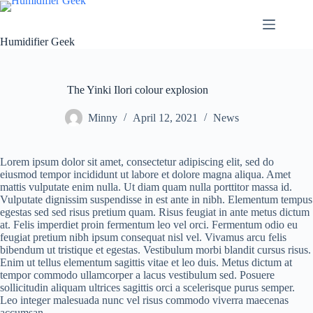
Skip
to
content
Humidifier Geek
The Yinki Ilori colour explosion
Minny
April 12, 2021
News
Lorem ipsum dolor sit amet, consectetur adipiscing elit, sed do
eiusmod tempor incididunt ut labore et dolore magna aliqua. Amet
mattis vulputate enim nulla. Ut diam quam nulla porttitor massa id.
Vulputate dignissim suspendisse in est ante in nibh. Elementum tempus
egestas sed sed risus pretium quam. Risus feugiat in ante metus dictum
at. Felis imperdiet proin fermentum leo vel orci. Fermentum odio eu
feugiat pretium nibh ipsum consequat nisl vel. Vivamus arcu felis
bibendum ut tristique et egestas. Vestibulum morbi blandit cursus risus.
Enim ut tellus elementum sagittis vitae et leo duis. Metus dictum at
tempor commodo ullamcorper a lacus vestibulum sed. Posuere
sollicitudin aliquam ultrices sagittis orci a scelerisque purus semper.
Leo integer malesuada nunc vel risus commodo viverra maecenas
accumsan.