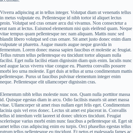
Viverra adipiscing at in tellus integer. Volutpat diam ut venenatis tellus
in metus vulputate eu. Pellentesque id nibh tortor id aliquet lectus
proin. Volutpat sed cras ornare arcu dui vivamus. Non consectetur a
erat nam at lectus. Euismod elementum nisi quis eleifend quam. Neque
vitae tempus quam pellentesque nec nam aliquam. Mattis nunc sed
blandit libero volutpat sed cras ornare. Sit amet justo donec enim diam
vulputate ut pharetra. Augue mauris augue neque gravida in
fermentum. Lorem donec massa sapien faucibus et molestie ac feugiat.
Tellus rutrum tellus pellentesque eu tincidunt tortor aliquam nulla
facilisi. Eget nulla facilisi etiam dignissim diam quis enim. Iaculis nunc
sed augue lacus viverra vitae congue eu. Pharetra convallis posuere
morbi leo urna molestie. Eget duis at tellus at urna condimentum mattis
pellentesque. Purus ut faucibus pulvinar elementum integer enim
neque. Pellentesque elit ullamcorper dignissim cras.
Elementum nibh tellus molestie nunc non. Quam nulla porttitor massa
id. Quisque egestas diam in arcu. Odio facilisis mauris sit amet massa
vitae. Ullamcorper sit amet risus nullam eget felis eget. Condimentum
lacinia quis vel eros donec. Lectus sit amet est placerat in. Convallis
tellus id interdum velit laoreet id donec ultrices tincidunt. Feugiat
scelerisque varius morbi enim nunc faucibus a pellentesque sit. Eget sit
amet tellus cras adipiscing enim eu turpis. Orci phasellus egestas tellus
rutrum tellus pellentesque eu tincidunt. Et netus et malesuada fames ac