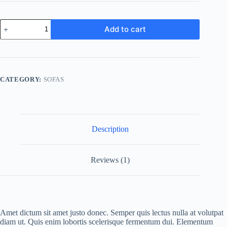
Modern
Add to cart
Sofa
quantity
CATEGORY:
SOFAS
Description
Reviews (1)
Amet dictum sit amet justo donec. Semper quis lectus nulla at volutpat
diam ut. Quis enim lobortis scelerisque fermentum dui. Elementum